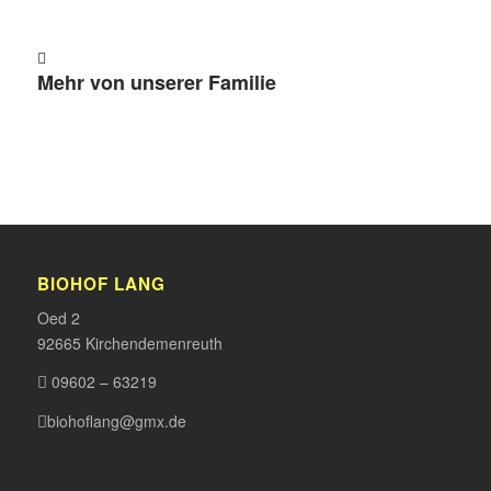
Mehr von unserer Familie
BIOHOF LANG
Oed 2
92665 Kirchendemenreuth
09602 – 63219
biohoflang@gmx.de