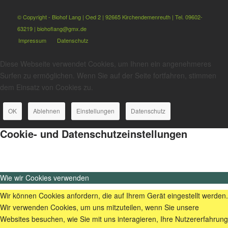
© Copyright - Biohof Lang | Oed 2 | 92665 Kirchendemenreuth | Tel. 09602-
63219 | biohoflang@gmx.de
Impressum
Datenschutz
Diese Webseite verwendet Cookies, um Ihnen ein angenehmeres
Surfen zu ermöglichen. Wenn Sie auf der Seite fortfahren, stimmen
dem Einsatz von Cookies zu.
OK
Ablehnen
Einstellungen
Datenschutz
Cookie- und Datenschutzeinstellungen
Wie wir Cookies verwenden
Wir können Cookies anfordern, die auf Ihrem Gerät eingestellt werden.
Wir verwenden Cookies, um uns mitzuteilen, wenn Sie unsere
Websites besuchen, wie Sie mit uns interagieren, Ihre Nutzererfahrung